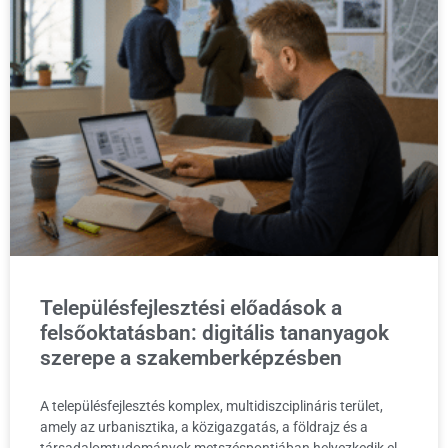
Településfejlesztési előadások a
felsőoktatásban: digitális tananyagok
szerepe a szakemberképzésben
A településfejlesztés komplex, multidiszciplináris terület,
amely az urbanisztika, a közigazgatás, a földrajz és a