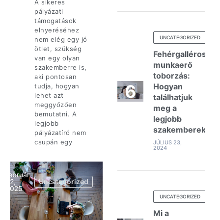
A sikeres
pályázati
támogatások
elnyeréséhez
UNCATEGORIZED
nem elég egy jó
ötlet, szükség
Fehérgalléros
van egy olyan
munkaerő
szakemberre is,
toborzás:
aki pontosan
Hogyan
tudja, hogyan
lehet azt
találhatjuk
meggyőzően
meg a
bemutatni. A
legjobb
legjobb
szakembereket?
pályázatíró nem
csupán egy
JÚLIUS 23,
2024
február
22,
Uncategorized
2025
UNCATEGORIZED
Mi a