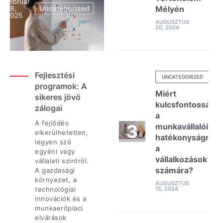
február
28,
Uncategorized
Mélyén
2025
AUGUSZTUS
20, 2024
Fejlesztési
UNCATEGORIZED
programok: A
Miért
sikeres jövő
kulcsfontosságú
zálogai
a
A fejlődés
munkavállalói
elkerülhetetlen,
hatékonyságmér
legyen szó
a
egyéni vagy
vállalkozások
vállalati szintről.
számára?
A gazdasági
környezet, a
AUGUSZTUS
technológiai
15, 2024
innovációk és a
munkaerőpiaci
elvárások