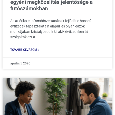
egyéni megközelítés jelentősége a
futószámokban
Az atlétika edzésmódszertanának fejlődése hosszú
évtizedek tapasztalatain alapul, és olyan edzők
munkájában kristályosodik ki, akik évtizedeken át
szolgálták ezt a
TOVÁBB OLVASOM »
április 1, 2026