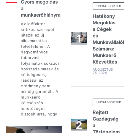
Gyors megoldás
UNCATEGORIZED
a
munkaerőhiányra
Hatékony
Megoldás
Az időfaktor
a Cégek
kritikus szerepet
játszik az új
és
alkalmazottak
Munkavállalók
felvételénél. A
Számára:
hagyományos
Munkaerő
toborzási
Közvetítés
folyamatok sokszor
hosszadalmasak és
AUGUSZTUS
25, 2024
költségesek,
ráadásul az
eredmény sem
mindig garantált. A
munkaerő
kölcsönzés
UNCATEGORIZED
lehetőséget
Rejtett
biztosít arra, hogy
Gazdagság
a
Történelem