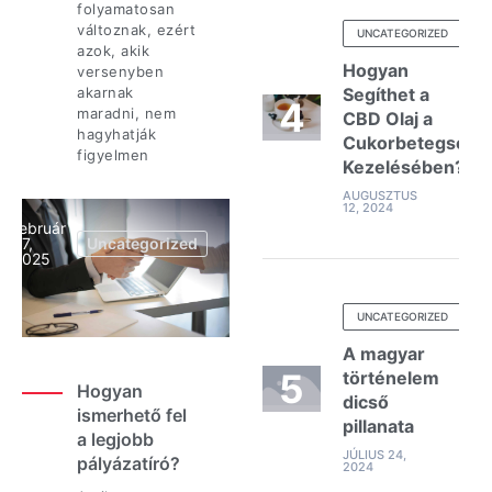
folyamatosan
változnak, ezért
UNCATEGORIZED
azok, akik
Hogyan
versenyben
akarnak
Segíthet a
maradni, nem
CBD Olaj a
hagyhatják
Cukorbetegség
figyelmen
Kezelésében?
AUGUSZTUS
12, 2024
február
27,
Uncategorized
2025
UNCATEGORIZED
A magyar
történelem
Hogyan
dicső
ismerhető fel
pillanata
a legjobb
JÚLIUS 24,
pályázatíró?
2024