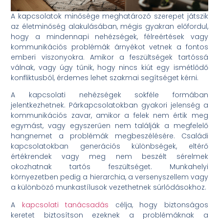
A kapcsolatok minősége meghatározó szerepet játszik
az életminőség alakulásában, mégis gyakran előfordul,
hogy a mindennapi nehézségek, félreértések vagy
kommunikációs problémák árnyékot vetnek a fontos
emberi viszonyokra. Amikor a feszültségek tartóssá
válnak, vagy úgy tűnik, hogy nincs kiút egy ismétlődő
konfliktusból, érdemes lehet szakmai segítséget kérni.
A kapcsolati nehézségek sokféle formában
jelentkezhetnek. Párkapcsolatokban gyakori jelenség a
kommunikációs zavar, amikor a felek nem értik meg
egymást, vagy egyszerűen nem találják a megfelelő
hangnemet a problémák megbeszélésére. Családi
kapcsolatokban generációs különbségek, eltérő
értékrendek vagy meg nem beszélt sérelmek
okozhatnak tartós feszültséget. Munkahelyi
környezetben pedig a hierarchia, a versenyszellem vagy
a különböző munkastílusok vezethetnek súrlódásokhoz.
A
kapcsolati tanácsadás
célja, hogy biztonságos
keretet biztosítson ezeknek a problémáknak a