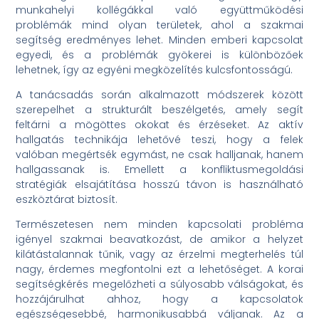
munkahelyi kollégákkal való együttműködési
problémák mind olyan területek, ahol a szakmai
segítség eredményes lehet. Minden emberi kapcsolat
egyedi, és a problémák gyökerei is különbözőek
lehetnek, így az egyéni megközelítés kulcsfontosságú.
A tanácsadás során alkalmazott módszerek között
szerepelhet a strukturált beszélgetés, amely segít
feltárni a mögöttes okokat és érzéseket. Az aktív
hallgatás technikája lehetővé teszi, hogy a felek
valóban megértsék egymást, ne csak halljanak, hanem
hallgassanak is. Emellett a konfliktusmegoldási
stratégiák elsajátítása hosszú távon is használható
eszköztárat biztosít.
Természetesen nem minden kapcsolati probléma
igényel szakmai beavatkozást, de amikor a helyzet
kilátástalannak tűnik, vagy az érzelmi megterhelés túl
nagy, érdemes megfontolni ezt a lehetőséget. A korai
segítségkérés megelőzheti a súlyosabb válságokat, és
hozzájárulhat ahhoz, hogy a kapcsolatok
egészségesebbé, harmonikusabbá váljanak. Az a