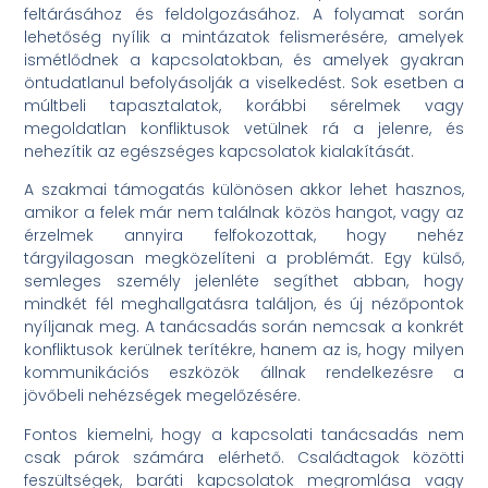
feltárásához és feldolgozásához. A folyamat során
lehetőség nyílik a mintázatok felismerésére, amelyek
ismétlődnek a kapcsolatokban, és amelyek gyakran
öntudatlanul befolyásolják a viselkedést. Sok esetben a
múltbeli tapasztalatok, korábbi sérelmek vagy
megoldatlan konfliktusok vetülnek rá a jelenre, és
nehezítik az egészséges kapcsolatok kialakítását.
A szakmai támogatás különösen akkor lehet hasznos,
amikor a felek már nem találnak közös hangot, vagy az
érzelmek annyira felfokozottak, hogy nehéz
tárgyilagosan megközelíteni a problémát. Egy külső,
semleges személy jelenléte segíthet abban, hogy
mindkét fél meghallgatásra találjon, és új nézőpontok
nyíljanak meg. A tanácsadás során nemcsak a konkrét
konfliktusok kerülnek terítékre, hanem az is, hogy milyen
kommunikációs eszközök állnak rendelkezésre a
jövőbeli nehézségek megelőzésére.
Fontos kiemelni, hogy a kapcsolati tanácsadás nem
csak párok számára elérhető. Családtagok közötti
feszültségek, baráti kapcsolatok megromlása vagy