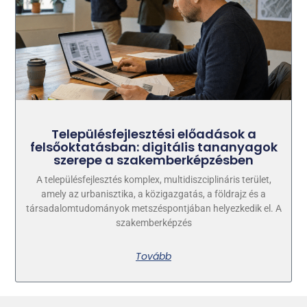
Településfejlesztési előadások a
felsőoktatásban: digitális tananyagok
szerepe a szakemberképzésben
A településfejlesztés komplex, multidiszciplináris terület,
amely az urbanisztika, a közigazgatás, a földrajz és a
társadalomtudományok metszéspontjában helyezkedik el. A
szakemberképzés
Tovább