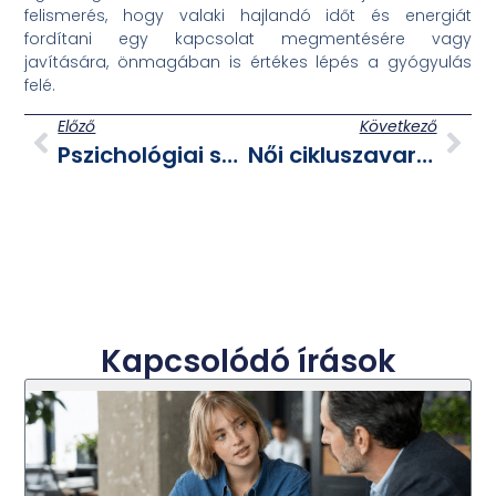
felismerés, hogy valaki hajlandó időt és energiát
fordítani egy kapcsolat megmentésére vagy
javítására, önmagában is értékes lépés a gyógyulás
felé.
Előző
Következő
Pszichológiai segítség és terápia: mire számíthatunk az első konzultációkor és hogyan zajlik a terápiás folyamat
Női cikluszavarok és hormonális problémák természetes kezelése gyógynövényekkel
Kapcsolódó írások