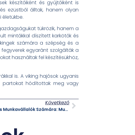
 készítőiként és gyűjtőiként is
 ezüstből álltak, hanem olyan
 életükbe.
a gazdagságukat tükrözik, hanem a
 mintákkal díszített karkötők és
 vikingek számára a szépség és a
és fegyverek egyaránt szolgálták a
okat használtak fel készítésükhöz,
kkal is. A viking hajósok ugyanis
li partokat hódítottak meg vagy
Következő
Hatékony Megoldás a Cégek és Munkavállalók Számára: Munkaerő Közvetítés