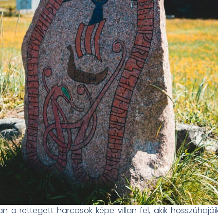
n a rettegett harcosok képe villan fel, akik hosszúhajói