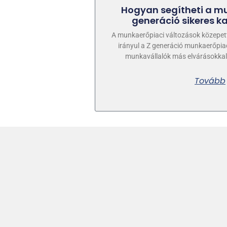
Hogyan segítheti a m
generáció sikeres ka
A munkaerőpiaci változások közepet
irányul a Z generáció munkaerőpiaci
munkavállalók más elvárásokka
Tovább