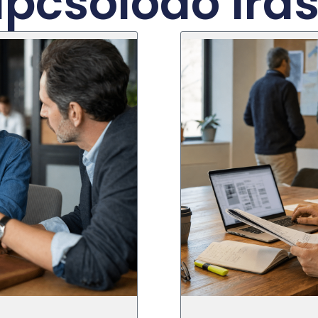
pcsolódó írá