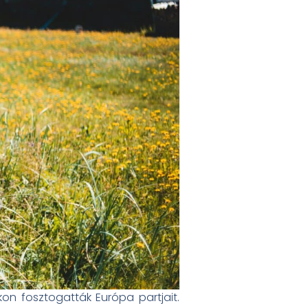
kon fosztogatták Európa partjait.