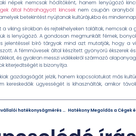
ki népek nemcsak hódítóként, hanem lenyűgöző kincsek
ngek által hátrahagyott kincsek
nem csupán aranyból és
 amelyek betekintést nyújtanak kultúrájukba és mindennapi
t a viking sírokban és rejtekhelyeken találtak, nemcsak 
k is lenyűgöző. A gondosan megmunkált fémek, bonyolult
us jelentéssel bíró tárgyak mind azt mutatják, hogy a
játszott. A fémművesek által készített gyönyörű ékszerek 
tuálékat, és gyakran messzi vidékekről származó alapanyag
 kiterjedtségét is bizonyítja.
iak gazdagságát jelzik, hanem kapcsolatukat más kultúrá
m kereskedőik ügyességét is kihasználták, amikor távo
Miért kulcsfontosságú a munkavállalói hatékonyságmérés a vállalkozások számára?