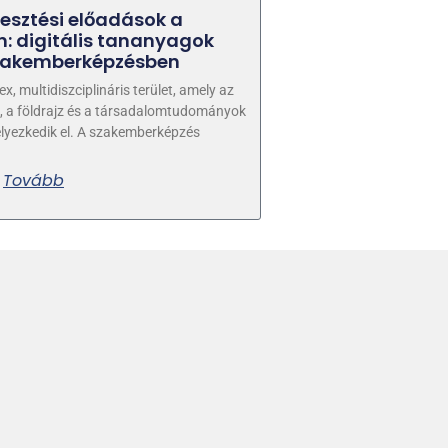
lesztési előadások a
: digitális tananyagok
szakemberképzésben
x, multidiszciplináris terület, amely az
s, a földrajz és a társadalomtudományok
lyezkedik el. A szakemberképzés
Tovább