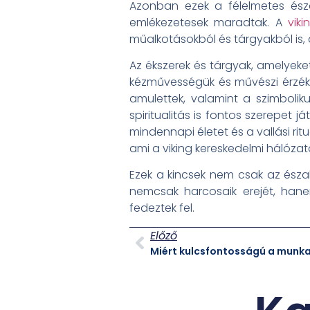
Azonban ezek a félelmetes észa
emlékezetesek maradtak. A
viki
műalkotásokból és tárgyakból is,
Az ékszerek és tárgyak, amelyeke
kézművességük és művészi érzékü
amulettek, valamint a szimbolik
spiritualitás is fontos szerepet 
mindennapi életet és a vallási ri
ami a viking kereskedelmi hálózatok
Ezek a kincsek nem csak az észak
nemcsak harcosaik erejét, hane
fedeztek fel.
Előző