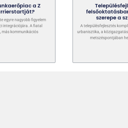
unkaerőpiac a Z
Településfej
rrierstartját?
felsőoktatásban
szerepe a 
te egyre nagyobb figyelem
 integrációjára. A fiatal
A településfejlesztés komple
l, más kommunikációs
urbanisztika, a közigazgatá
metszéspontjában he