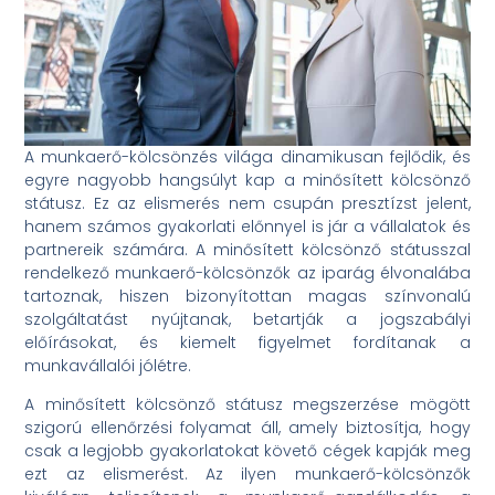
A munkaerő-kölcsönzés világa dinamikusan fejlődik, és
egyre nagyobb hangsúlyt kap a minősített kölcsönző
státusz. Ez az elismerés nem csupán presztízst jelent,
hanem számos gyakorlati előnnyel is jár a vállalatok és
partnereik számára. A minősített kölcsönző státusszal
rendelkező munkaerő-kölcsönzők az iparág élvonalába
tartoznak, hiszen bizonyítottan magas színvonalú
szolgáltatást nyújtanak, betartják a jogszabályi
előírásokat, és kiemelt figyelmet fordítanak a
munkavállalói jólétre.
A minősített kölcsönző státusz megszerzése mögött
szigorú ellenőrzési folyamat áll, amely biztosítja, hogy
csak a legjobb gyakorlatokat követő cégek kapják meg
ezt az elismerést. Az ilyen munkaerő-kölcsönzők