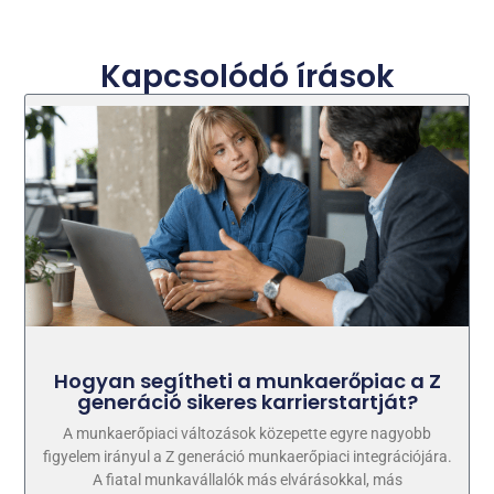
Kapcsolódó írások
Hogyan segítheti a munkaerőpiac a Z
generáció sikeres karrierstartját?
A munkaerőpiaci változások közepette egyre nagyobb
figyelem irányul a Z generáció munkaerőpiaci integrációjára.
A fiatal munkavállalók más elvárásokkal, más