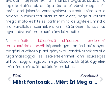
kiválóan teljesítenek a munkaerő-gazdálkodás, a
foglalkoztatás biztonsága és a törvényi megfelelés
terén, ami jelentős versenyelőnyt biztosít számukra a
piacon. A minősített státusz azt jelenti, hogy a vállalat
megbízható és hiteles partner mind az ügyfelek, mind a
munkavállalók szemében, ami különösen fontos az
egyre növekvő munkaerőhiány közepette.
A
minősített kölcsönző státusszal rendelkező
munkaerő-kölcsönzők
képesek gyorsan és hatékonyan
reagálni a változó piaci igényekre. Rendelkeznek azzal a
rugalmassággal és szakértelemmel, ami szükséges
ahhoz, hogy a legjobb megoldásokat kínálják ügyfeleik
számára, akár szűk határidők mellett is.
Előző
Következő
Miért fontosak a felnőttképzések?
Miért Éri Meg a Legjobbakkal Dolgozni?