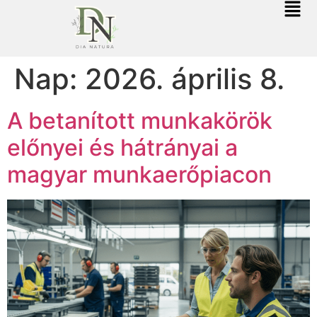
Nap:
2026. április 8.
A betanított munkakörök
előnyei és hátrányai a
magyar munkaerőpiacon