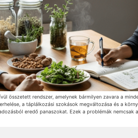
ívül összetett rendszer, amelynek bármilyen zavara a mind
terhelése, a táplálkozási szokások megváltozása és a körn
gadozásból eredő panaszokat. Ezek a problémák nemcsak a