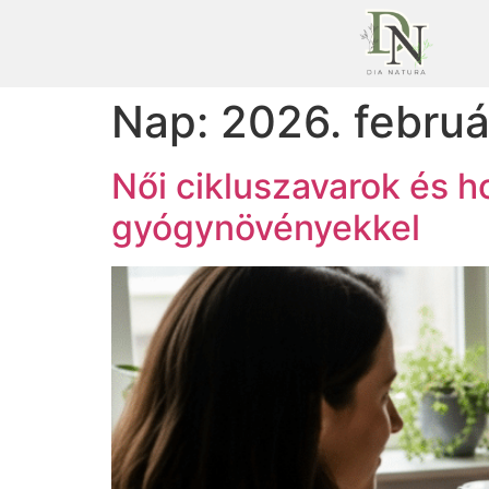
Nap:
2026. februá
Női cikluszavarok és 
gyógynövényekkel