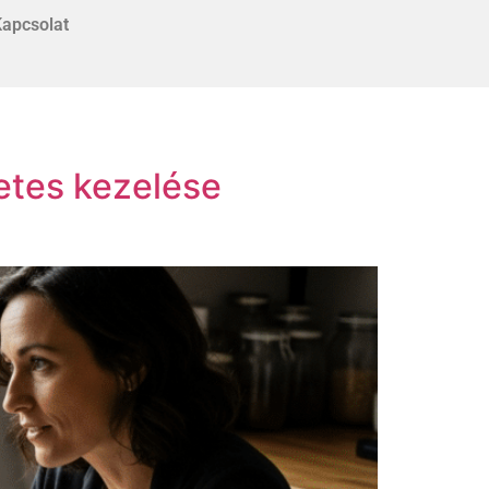
apcsolat
etes kezelése