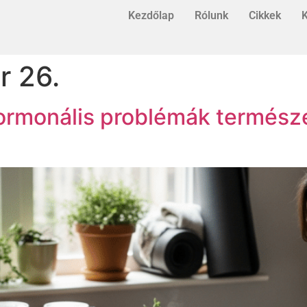
Kezdőlap
Rólunk
Cikkek
K
r 26.
hormonális problémák termész