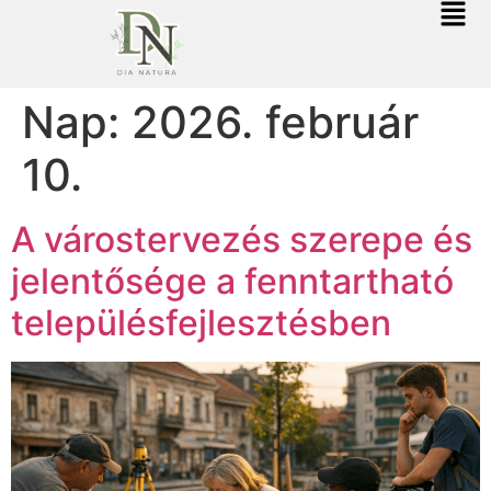
Nap:
2026. február
10.
A várostervezés szerepe és
jelentősége a fenntartható
településfejlesztésben